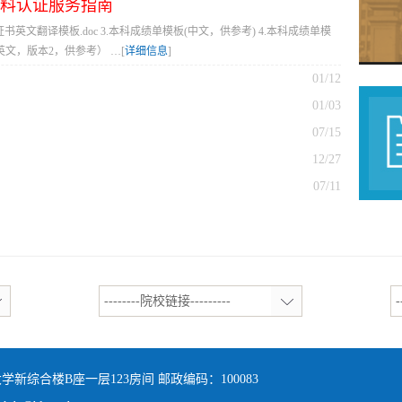
料认证服务指南
证书英文翻译模板.doc 3.本科成绩单模板(中文，供参考) 4.本科成绩单模
英文，版本2，供参考） …[
详细信息
]
01/12
01/03
07/15
12/27
07/11
--------院校链接---------
-
综合楼B座一层123房间 邮政编码：100083