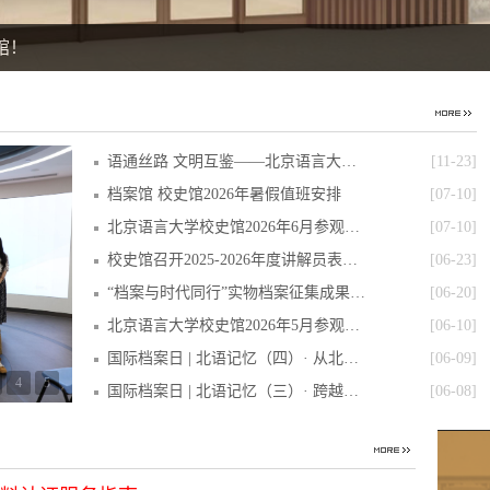
馆！
语通丝路 文明互鉴——北京语言大学“一带
[11-23]
档案馆 校史馆2026年暑假值班安排
[07-10]
北京语言大学校史馆2026年6月参观月报
[07-10]
校史馆召开2025-2026年度讲解员表彰暨经验
[06-23]
“档案与时代同行”实物档案征集成果展反响
[06-20]
北京语言大学校史馆2026年5月参观月报
[06-10]
国际档案日 | 北语记忆（四）· 从北语到波
[06-09]
4
5
国际档案日 | 北语记忆（三）· 跨越重洋的
[06-08]