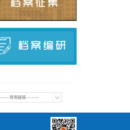
-------常用链接---------