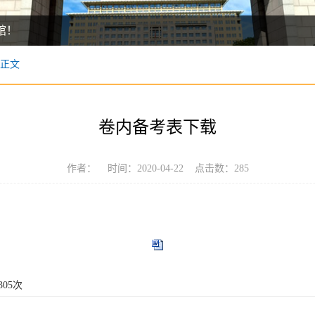
馆！
馆！
正文
卷内备考表下载
作者： 时间：2020-04-22 点击数：
285
305
次